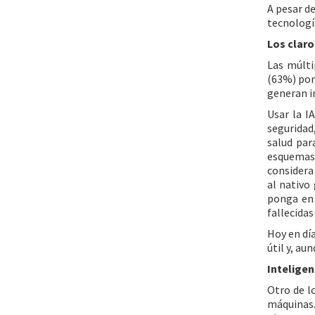
A pesar d
tecnologí
Los claro
Las múlti
(63%) por
generan i
Usar la I
seguridad
salud par
esquemas 
considera
al nativo
ponga en 
fallecidas
Hoy en día
útil y, au
Inteligenc
Otro de l
máquinas.