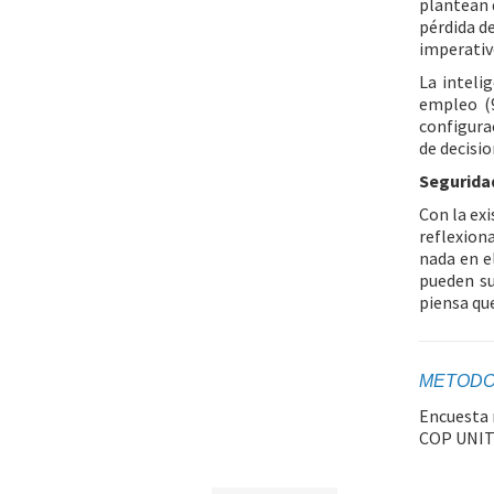
plantean d
pérdida d
imperativ
La inteli
empleo (9
configurac
de decisi
Seguridad
Con la ex
reflexiona
nada en e
pueden su
piensa que
METODO
Encuesta 
COP UNIT