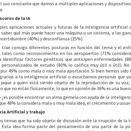
el uso constante que damos a múltiples aplicaciones y dispositivo
a.
scuros de la IA
ples aplicaciones actuales y futuras de la inteligencia artificia
 saber qué más puede hacer una máquina o un sistema, a las gan
ncertidumbre (40%) y desconfianza (25%).
A trae consigo diferentes posturas en función del tema y el en
, tales como reconocimiento en los aeropuertos (71% considera 
a identificar factores genéticos que anticipen enfermedades (8
personalizados de estudio (80% lo califica muy útil o útil). No 
 por 49% como mala o muy mala aportación. Si bien hemos sido t
 gracias a la inteligencia artificial o escuchamos personas que y
jaque a quien está siendo objeto de la reproducción de su voz
 o que no están físicamente, lo que en opinión de 36% es una buena 
 ¿es posible encontrar un alma gemela con ayuda de la inteligencia
nque 48% la considera mala o muy mala idea, el crecimiento y usuar
ia Artificial y trabajo
os temas que ha sido objeto de discusión ante la irrupción de la 
 Esta idea forma parte del pensamiento de una parte de la p