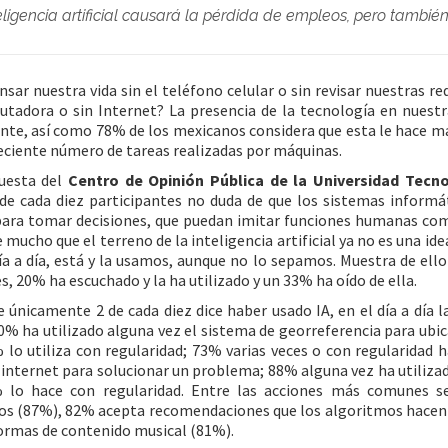
eligencia artificial causará la pérdida de empleos, pero también
sar nuestra vida sin el teléfono celular o sin revisar nuestras re
tadora o sin Internet? La presencia de la tecnología en nuestr
nte, así como 78% de los mexicanos considera que esta le hace más
reciente número de tareas realizadas por máquinas.
uesta del
Centro de Opinión Pública de la Universidad Tecn
8 de cada diez participantes no duda de que los sistemas inform
ra tomar decisiones, que puedan imitar funciones humanas como 
e mucho que el terreno de la inteligencia artificial ya no es una id
ía a día, está y la usamos, aunque no lo sepamos. Muestra de ell
s, 20% ha escuchado y la ha utilizado y un 33% ha oído de ella.
e únicamente 2 de cada diez dice haber usado IA, en el día a día 
% ha utilizado alguna vez el sistema de georreferencia para ubica
% lo utiliza con regularidad; 73% varias veces o con regularidad
 internet para solucionar un problema; 88% alguna vez ha utilizad
 lo hace con regularidad. Entre las acciones más comunes se
vos (87%), 82% acepta recomendaciones que los algoritmos hacen
ormas de contenido musical (81%).