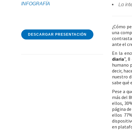
INFOGRAFÍA
La int
¿Cómo pen
una compu
DESCARGAR PRESENTACIÓN
contrasta
ante el c
En la enc
diaria
”, 
humano pa
decir, hac
nuestro d
sabe qué e
Pese a qu
más del 80
ellos, 30
página de
ellos 77%
dispositi
en plataf