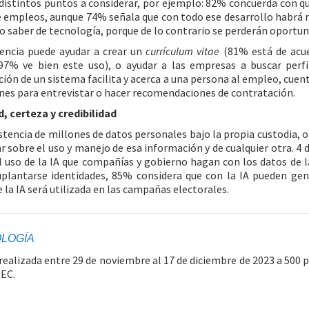
istintos puntos a considerar, por ejemplo: 82% concuerda con que 
e empleos, aunque 74% señala que con todo ese desarrollo habrá 
o saber de tecnología, porque de lo contrario se perderán oportun
gencia puede ayudar a crear un
currículum vitae
(81% está de acue
7% ve bien este uso), o ayudar a las empresas a buscar perfil
ión de un sistema facilita y acerca a una persona al empleo, cuent
ones para entrevistar o hacer recomendaciones de contratación.
, certeza y credibilidad
istencia de millones de datos personales bajo la propia custodia,
r sobre el uso y manejo de esa información y de cualquier otra. 4 
l uso de la IA que compañías y gobierno hagan con los datos de 
plantarse identidades, 85% considera que con la IA pueden gene
 la IA será utilizada en las campañas electorales.
LOGÍA
realizada entre 29 de noviembre al 17 de diciembre de 2023 a 500 
EC.