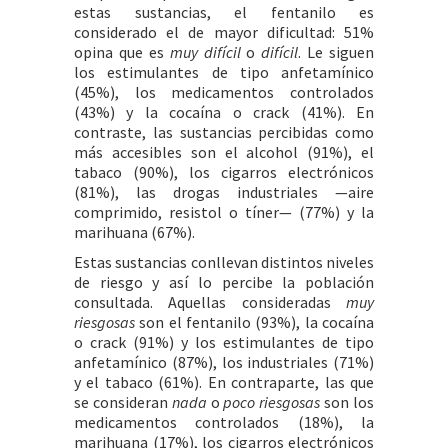
estas sustancias, el fentanilo es
considerado el de mayor dificultad: 51%
opina que es
muy difícil
o
difícil
. Le siguen
los estimulantes de tipo anfetamínico
(45%), los medicamentos controlados
(43%) y la cocaína o crack (41%). En
contraste, las sustancias percibidas como
más accesibles son el alcohol (91%), el
tabaco (90%), los cigarros electrónicos
(81%), las drogas industriales —aire
comprimido, resistol o tíner— (77%) y la
marihuana (67%).
Estas sustancias conllevan distintos niveles
de riesgo y así lo percibe la población
consultada. Aquellas consideradas
muy
riesgosas
son el fentanilo (93%), la cocaína
o crack (91%) y los estimulantes de tipo
anfetamínico (87%), los industriales (71%)
y el tabaco (61%). En contraparte, las que
se consideran
nada
o
poco riesgosas
son los
medicamentos controlados (18%), la
marihuana (17%), los cigarros electrónicos