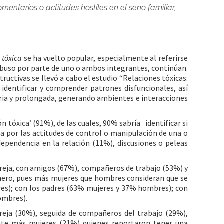
entarios o actitudes hostiles en el seno familiar,
 tóxica
se ha vuelto popular, especialmente al referirse
 abuso por parte de uno o ambos integrantes, continúan.
ructivas se llevó a cabo el estudio “Relaciones tóxicas:
 identificar y comprender patrones disfuncionales, así
aria y prolongada, generando ambientes e interacciones
n tóxica’ (91%), de las cuales, 90% sabría identificar si
a por las actitudes de control o manipulación de una o
dependencia en la relación (11%), discusiones o peleas
areja, con amigos (67%), compañeros de trabajo (53%) y
género, pues más mujeres que hombres consideran que se
es); con los padres (63% mujeres y 37% hombres); con
ombres).
pareja (30%), seguida de compañeros del trabajo (29%),
nte más mujeres (21%) quienes reportaron tener una