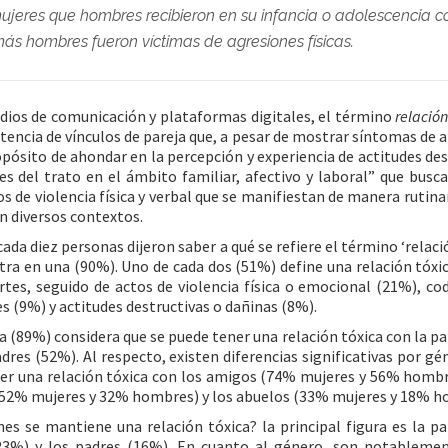
jeres que hombres recibieron en su infancia o adolescencia com
s hombres fueron víctimas de agresiones físicas.
dios de comunicación y plataformas digitales, el término
relación
istencia de vínculos de pareja que, a pesar de mostrar síntomas de
pósito de ahondar en la percepción y experiencia de actitudes dest
es del trato en el ámbito familiar, afectivo y laboral” que busca
s de violencia física y verbal que se manifiestan de manera rutin
n diversos contextos.
ada diez personas dijeron saber a qué se refiere el término ‘relació
tra en una (90%). Uno de cada dos (51%) define una relación tóxic
tes, seguido de actos de violencia física o emocional (21%), co
s (9%) y actitudes destructivas o dañinas (8%).
a (89%) considera que se puede tener una relación tóxica con la p
adres (52%). Al respecto, existen diferencias significativas por 
er una relación tóxica con los amigos (74% mujeres y 56% hombr
 (52% mujeres y 32% hombres) y los abuelos (33% mujeres y 18% h
nes se mantiene una relación tóxica? la principal figura es la 
23%) y los padres (16%). En cuanto al género, son notableme