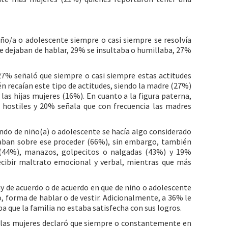
iño/a o adolescente siempre o casi siempre se resolvía
e dejaban de hablar, 29% se insultaba o humillaba, 27%
 27% señaló que siempre o casi siempre estas actitudes
én recaían este tipo de actitudes, siendo la madre (27%)
y las hijas mujeres (16%). En cuanto a la figura paterna,
 hostiles y 20% señala que con frecuencia las madres
ndo de niño(a) o adolescente se hacía algo considerado
saban sobre ese proceder (66%), sin embargo, también
s (44%), manazos, golpecitos o nalgadas (43%) y 19%
ecibir maltrato emocional y verbal, mientras que más
y de acuerdo o de acuerdo en que de niño o adolescente
, forma de hablar o de vestir. Adicionalmente, a 36% le
 que la familia no estaba satisfecha con sus logros.
e las mujeres declaró que siempre o constantemente en