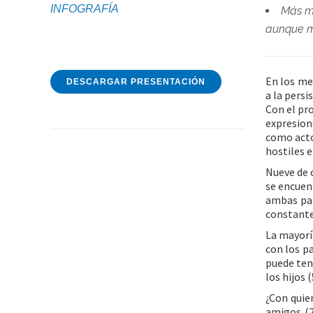
INFOGRAFÍA
Más mu
aunque má
En los me
DESCARGAR PRESENTACIÓN
a la pers
Con el pro
expresion
como acto
hostiles e
Nueve de c
se encuen
ambas par
constante
La mayorí
con los p
puede ten
los hijos
¿Con quie
amigos (