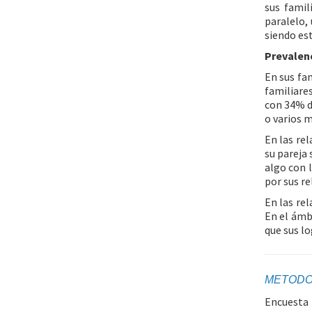
sus famil
paralelo,
siendo es
Prevalenc
En sus fa
familiare
con 34% d
o varios m
En las rel
su pareja
algo con 
por sus r
En las re
En el ámb
que sus l
METODO
Encuesta 