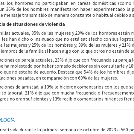
ias los hombres no participaban en tareas domésticas (como l
 un 36% de los hombres manifestaron haber experimentado la pr
te mensaje transmitido de manera constante o habitual debido a s
ia de situaciones de violencia
milias actuales, 35% de las mujeres y 23% de los hombres están m
s les han dicho o insinuado que no está satisfecho con sus logr
e las mujeres y 25% de los hombres y; 39% de las mujeres y 21% 
iembros de la familia si hacen algo con lo que otros no están de a
aciones de pareja actuales, 23% dijo que con frecuencia su pareja
 se ha molestado por haber tomado decisiones sin consultarle y 18%
lo que no estaba de acuerdo. Destaca que 54% de los hombres dijer
elaciones pasadas, en comparación con 69% de las mujeres.
laciones de amistad, a 13% le hicieron comentarios con los que se
ito laboral, 21% dijo que con mucha frecuencia o frecuentemente
ogros no eran suficientes y 13% recibió comentarios hirientes fren
LOGÍA
realizada durante la primera semana de octubre de 2023 a 560 pe