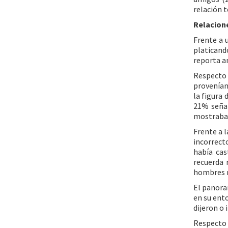
relación 
Relacione
Frente a 
platicand
reporta a
Respecto 
provenían 
la figura 
21% señal
mostraban
Frente a 
incorrect
había cas
recuerda 
hombres r
El panora
en su ent
dijeron o
Respecto 