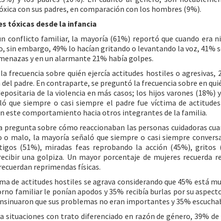
tóxica con sus padres, en comparación con los hombres (9%).
s tóxicas desde la infancia
un conflicto familiar, la mayoría (61%) reportó que cuando era n
o, sin embargo, 49% lo hacían gritando o levantando la voz, 41% s
menazas y en un alarmante 21% había golpes.
la frecuencia sobre quién ejercía actitudes hostiles o agresivas,
del padre. En contraparte, se preguntó la frecuencia sobre en qui
depositaria de la violencia en más casos; los hijos varones (18%) 
ó que siempre o casi siempre el padre fue víctima de actitudes
 este comportamiento hacia otros integrantes de la familia.
la pregunta sobre cómo reaccionaban las personas cuidadoras cua
o o malo, la mayoría señaló que siempre o casi siempre conver
tigos (51%), miradas feas reprobando la acción (45%), grito
recibir una golpiza. Un mayor porcentaje de mujeres recuerda r
ecuerdan reprimendas físicas.
ma de actitudes hostiles se agrava considerando que 45% está mu
orno familiar le ponían apodos y 35% recibía burlas por su aspecto
 insinuaron que sus problemas no eran importantes y 35% escuchaba
a situaciones con trato diferenciado en razón de género, 39% d